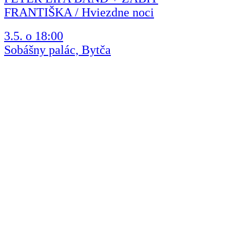
FRANTIŠKA / Hviezdne noci
3.5. o 18:00
Sobášny palác, Bytča