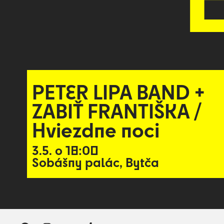
PETER LIPA BAND +
ZABIŤ FRANTIŠKA /
Hviezdne noci
3.5. o 18:00
Sobášny palác, Bytča