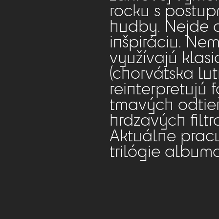
rocku s postup
hudby. Nejde a
inšpiráciu. Nem
využívajú klasi
(chorvátska lu
reinterpretujú 
tmavých odtie
hrdzavých filtr
Aktuálne pracuj
trilógie albumo