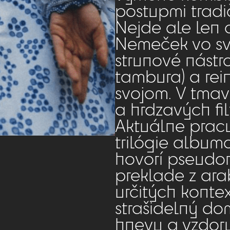
postupmi tradi
Nejde ale len 
Nemeček vo svo
strunové nástr
tambura) a rein
svojom. V tmav
a hrdzavých fil
Aktuálne pracuj
trilógie albumo
hovorí pseudonym „ḥ
preklade z ara
určitých konte
strašidelný do
hnevu a vzdoru 