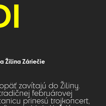
DI
a Žilina Záriečie
päť zavítajú do Žiliny.
tradičnej februárovej
anicu prinesú trojkoncert,