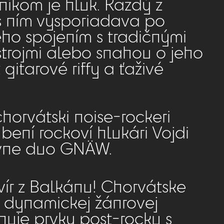
níkom je hluk. Každý z
 s ním vysporiadava po
eho spojením s tradičnými
strojmi alebo snahou o jeho
 gitarové riffy a ťaživé
horvátski noise-rockeri
ení rockoví hlukári Vojdi
vne duo GNÄW.
vír z Balkánu! Chorvátske
 dynamickej žánrovej
uje prvky post-rocku s