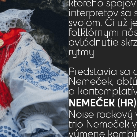
ktorého spojov
interpretov sa
svojom. Či už j
folklórnymi ná
ovládnutie skrz
rytmy.
Predstavia sa c
Nemeček, obľúb
a kontemplatí
NEMEČEK (HR)
Noise rockový 
trio Nemeček v
výmene kombin