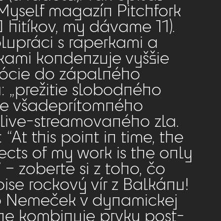
yself magazín Pitchfork
0 hitíkov, my dávame 11).
lupráci s raperkami a
tkami kondenzuje vyššie
ócie do zápalného
a: „prežitie slobodného
te všadeprítomného
live-streamovaného zla.
“At this point in time, the
ects of my work is the only
 – zoberte si z toho, čo
ise rockový vír z Balkánu!
io Nemeček v dynamickej
ne kombinuje prvky post-