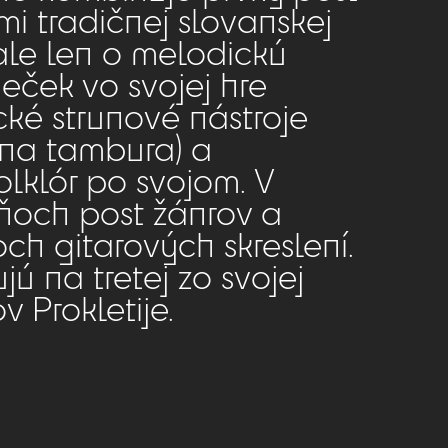
mi tradičnej slovanskej
le len o melodickú
eček vo svojej hre
cké strunové nástroje
tna tambura) a
folklór po svojom. V
ňoch post žánrov a
och gitarových skreslení.
ú na tretej zo svojej
v Prokletije.