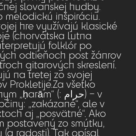
čnej slovanskej hudby.
o melodickú inšpiráciu.
jej hre využívajú klasické
oje (chorvátska lutna
terpretujú folklór po
ých odtieňoch post žánrov
troch gitarových skreslení.
ú na tretej zo svojej
v Prokletije.Za všetko
arām“ (: حرام) – v
bčiny: „zakázané“, ale v
xtoch aj „posvätné“. Ako
m postavený zo smútku,
(a radosti). Tak opísal