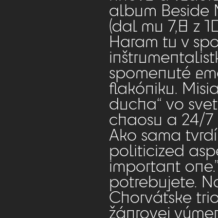
album Beside M
(dal mu 7,8 z 1
Haram tu v spo
inštrumentalis
spomenuté em
flakóniku. Misi
ducha“ vo sve
chaosu a 24/7 
Ako sama tvrdí: 
politicized asp
important one.”
potrebujete. No
Chorvátske tr
žánrovej výme