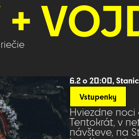
+ VOJ
riečie
6.2 o 20:00, Stanic
Vstupenky
Hviezdne noci o
Tentokrát, v ne
návšteve, na St