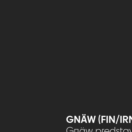
GNÄW (FIN/IR
Gnäw predstavu