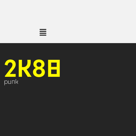
2K88
punk