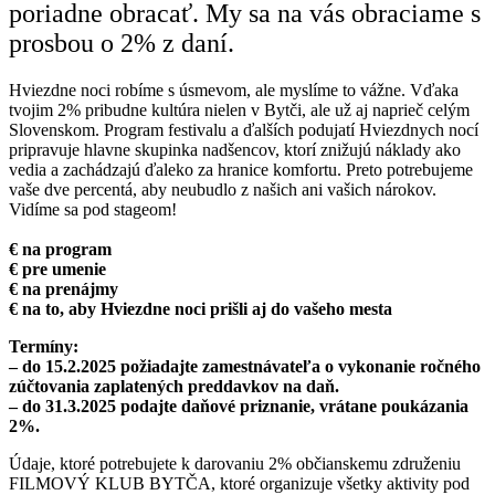
poriadne obracať. My sa na vás obraciame s
prosbou o 2% z daní.
Hviezdne noci robíme s úsmevom, ale myslíme to vážne. Vďaka
tvojim 2% pribudne kultúra nielen v Bytči, ale už aj naprieč celým
Slovenskom. Program festivalu a ďalších podujatí Hviezdnych nocí
pripravuje hlavne skupinka nadšencov, ktorí znižujú náklady ako
vedia a zachádzajú ďaleko za hranice komfortu. Preto potrebujeme
vaše dve percentá, aby neubudlo z našich ani vašich nárokov.
Vidíme sa pod stageom!
€ na program
€ pre umenie
€ na prenájmy
€ na to, aby Hviezdne noci prišli aj do vašeho mesta
Termíny:
– do 15.2.2025 požiadajte zamestnávateľa o vykonanie ročného
zúčtovania zaplatených preddavkov na daň.
– do 31.3.2025 podajte daňové priznanie, vrátane poukázania
2%.
Údaje, ktoré potrebujete k darovaniu 2% občianskemu združeniu
FILMOVÝ KLUB BYTČA, ktoré organizuje všetky aktivity pod