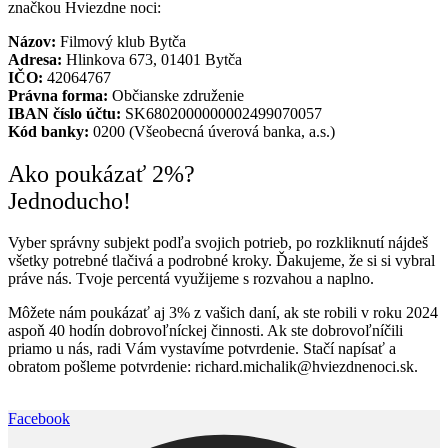
značkou Hviezdne noci:
Názov:
Filmový klub Bytča
Adresa:
Hlinkova 673, 01401 Bytča
IČO:
42064767
Právna forma:
Občianske združenie
IBAN číslo účtu:
SK6802000000002499070057
Kód banky:
0200 (Všeobecná úverová banka, a.s.)
Ako poukázať 2%?
Jednoducho!
Vyber správny subjekt podľa svojich potrieb, po rozkliknutí nájdeš
všetky potrebné tlačivá a podrobné kroky. Ďakujeme, že si si vybral
práve nás. Tvoje percentá využijeme s rozvahou a naplno.
Môžete nám poukázať aj 3% z vašich daní, ak ste robili v roku 2024
aspoň 40 hodín dobrovoľníckej činnosti. Ak ste dobrovoľníčili
priamo u nás, radi Vám vystavíme potvrdenie. Stačí napísať a
obratom pošleme potvrdenie: richard.michalik@hviezdnenoci.sk.
Facebook